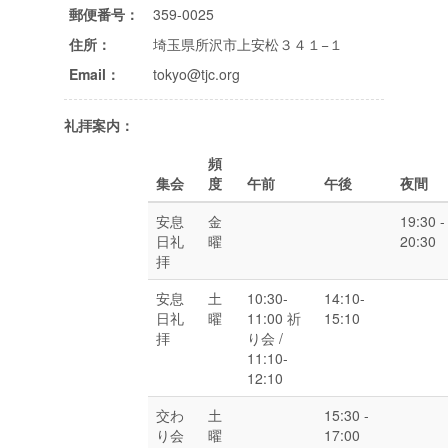
郵便番号：
359-0025
住所：
埼玉県所沢市上安松３４１−１
Email：
tokyo@tjc.org
礼拝案内：
頻
集会
度
午前
午後
夜間
安息
金
19:30 -
日礼
曜
20:30
拝
安息
土
10:30-
14:10-
日礼
曜
11:00 祈
15:10
拝
り会 /
11:10-
12:10
交わ
土
15:30 -
り会
曜
17:00